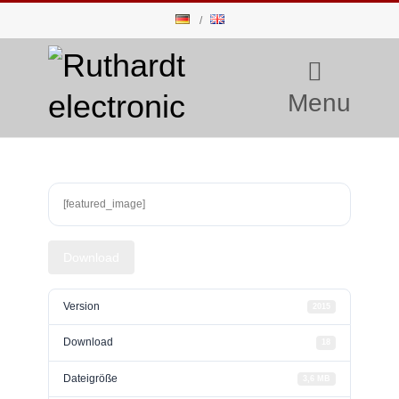
Menu
[featured_image]
Download
Version
2015
Download
18
Dateigröße
3,6 MB