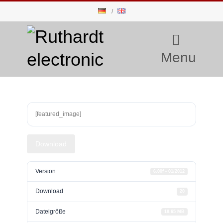
Menu
[featured_image]
Download
Version
6.00f - 01/2012
Download
20
Dateigröße
18.65 MB