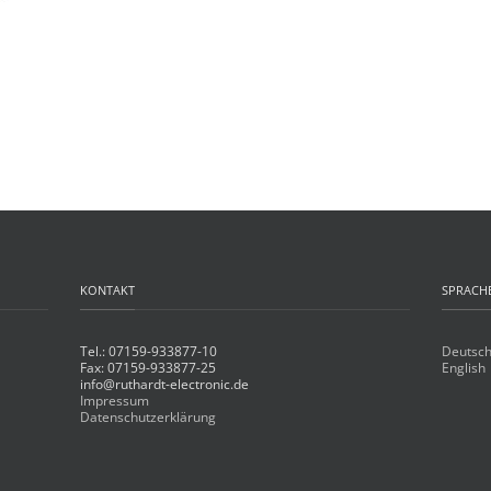
KONTAKT
SPRACH
Tel.: 07159-933877-10
Deutsc
Fax: 07159-933877-25
English
info@ruthardt-electronic.de
Impressum
Datenschutzerklärung